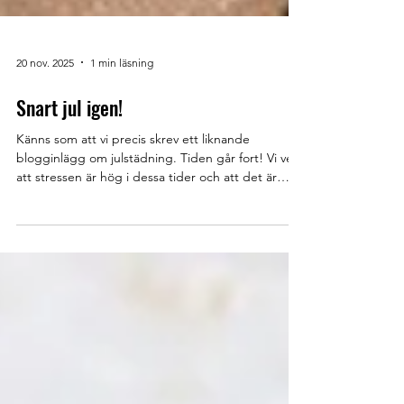
20 nov. 2025
1 min läsning
Snart jul igen!
Känns som att vi precis skrev ett liknande
blogginlägg om julstädning. Tiden går fort! Vi vet
att stressen är hög i dessa tider och att det är
många "måsten". Vår personal är redo att göra
julfint hos dig. Passa på att boka i tid! Om du inte
haft städning tidigare med oss så kan du självklart
boka din provstädning för endast 149 kr/tim efter
RUT . Vi får ofta frågan om uppsägningstid för
hemstädning och kostnad för tillval. Vi står fast vid
att ha ett så enkelt upplägg som m