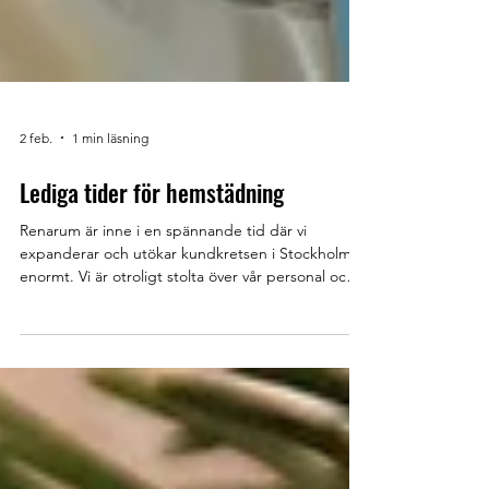
2 feb.
1 min läsning
Lediga tider för hemstädning
Renarum är inne i en spännande tid där vi
expanderar och utökar kundkretsen i Stockholm
enormt. Vi är otroligt stolta över vår personal och vi
blir successivt fler. När vi rekryterar till vår
hemstädning är vi noga med att personalens
värderingar stämmer överens med våra. Vår
personal behöver vara: noggrann flexibel ha gott
kundbemötande förstå vikten av detaljer och att
"göra det lilla extra" Läs gärna om vanliga frågor
här . Boka gärna en tid hos oss! Provstädning 149