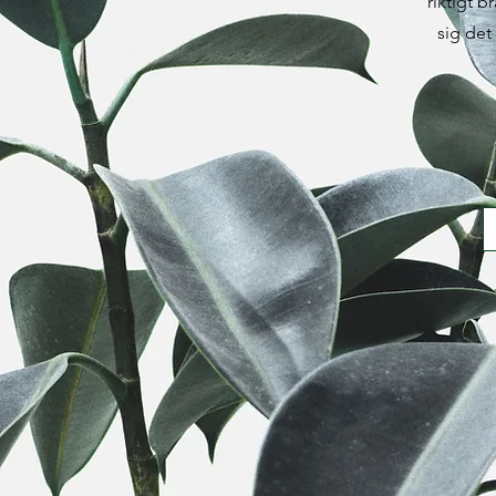
riktigt b
sig det