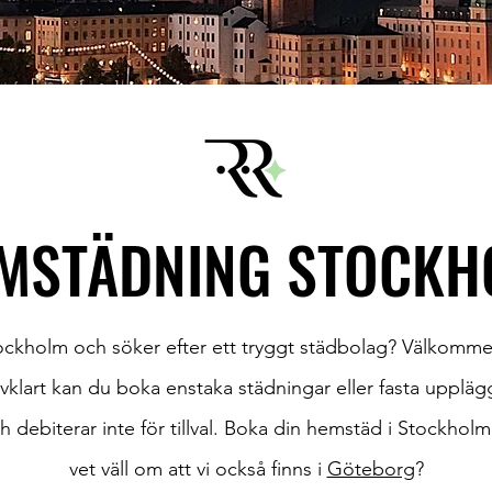
MSTÄDNING STOCKH
ockholm och söker efter ett tryggt städbolag? Välkommen
vklart kan du boka enstaka städningar eller fasta upplägg
h debiterar inte för tillval. Boka din hemstäd i Stockhol
vet väll om att vi också finns i
Göteborg
?