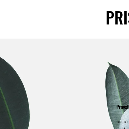
PR
Provst
Testa o