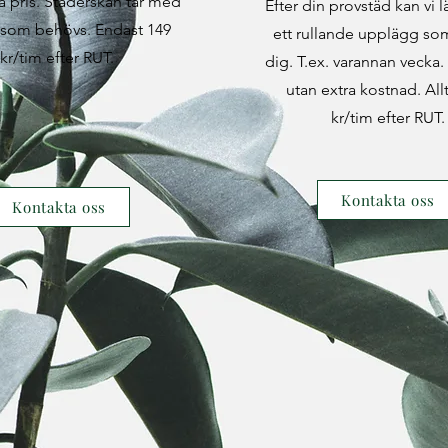
ra pris. Städerskan tar med
Efter din provstäd kan vi 
 som behövs. Endast 149
ett rullande upplägg so
kr/tim efter RUT.
dig. T.ex. varannan vecka. V
utan extra kostnad. All
kr/tim efter RUT.
Kontakta oss
Kontakta oss