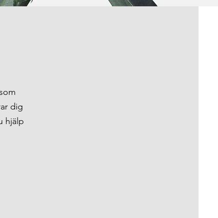
l som
ar dig
u hjälp