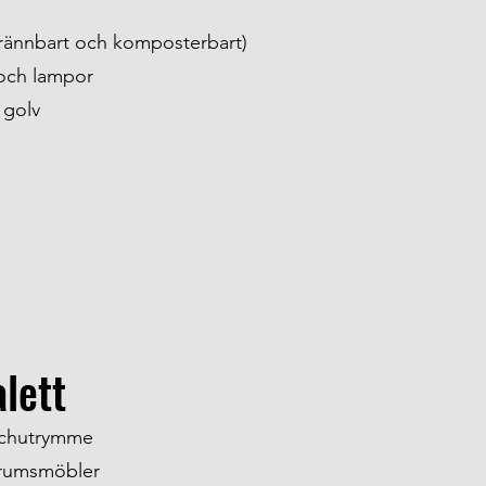
rännbart och komposterbart)
och lampor
 golv
lett
schutrymme
drumsmöbler