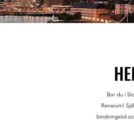
HE
Bor du i St
Renarum! Själ
bindningstid oc