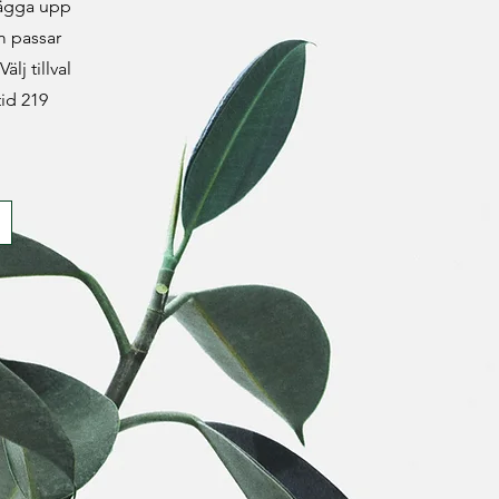
lägga upp
m passar
älj tillval
tid 219