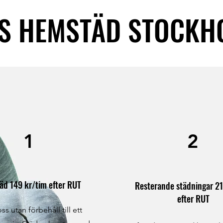
IS HEMSTÄD STOCKH
1
2
äd 149 kr/tim efter RUT
Resterande städningar 21
efter RUT
ss utan förbehåll till ett