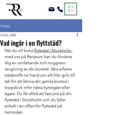
ME
NU
Inlägg
14 feb. 2024
Vad ingår i en flyttstäd?
När du vill boka 
flyttstäd 
i Stockholm 
med oss på Renarum kan du förvänta 
dig en omfattande och noggrann 
rengöring av din bostad. Våra erfarna 
städproffs tar hand om allt från golv till 
tak för att lämna din gamla bostad i 
toppskick inför nästa hyresgäst eller 
ägare. Du får alltid ett fast pris på din 
flyttstäd i Stockholm och du fyller 
enkelt i en offert för flyttstäd på 
hemsidan. 